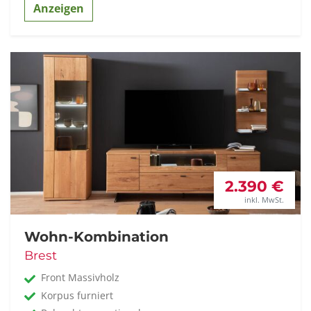
Anzeigen
2.390 €
inkl. MwSt.
Wohn-Kombination
Brest
Front Massivholz
Korpus furniert