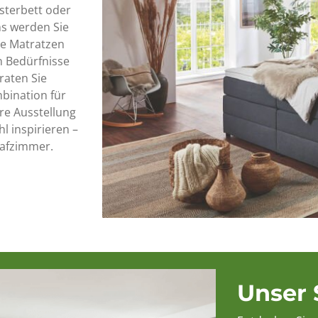
sterbett oder
ns werden Sie
de Matratzen
en Bedürfnisse
raten Sie
bination für
re Ausstellung
l inspirieren –
lafzimmer.
Unser 