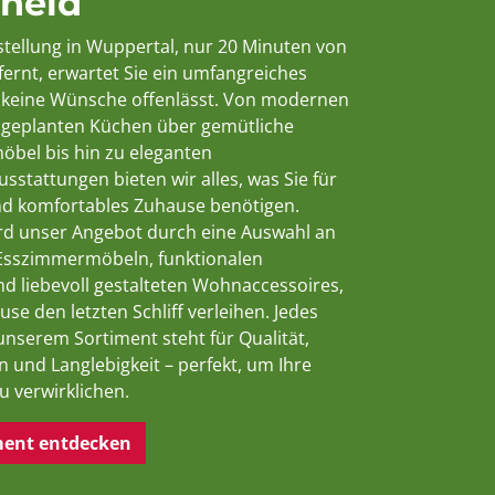
heid
stellung in Wuppertal, nur 20 Minuten von
ernt, erwartet Sie ein umfangreiches
 keine Wünsche offenlässt. Von modernen
l geplanten Küchen über gemütliche
el bis hin zu eleganten
sstattungen bieten wir alles, was Sie für
 und komfortables Zuhause benötigen.
rd unser Angebot durch eine Auswahl an
Esszimmermöbeln, funktionalen
 liebevoll gestalteten Wohnaccessoires,
se den letzten Schliff verleihen. Jedes
unserem Sortiment steht für Qualität,
n und Langlebigkeit – perfekt, um Ihre
 verwirklichen.
ment entdecken