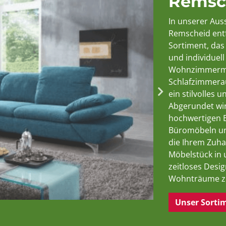
Remsc
In unserer Aus
Remscheid entf
Sortiment, das
und individuel
Wohnzimmermöb
Schlafzimmerau
ein stilvolles
Abgerundet wi
hochwertigen 
Büromöbeln und
die Ihrem Zuhau
Möbelstück in 
zeitloses Desig
Wohnträume zu
Unser Sorti