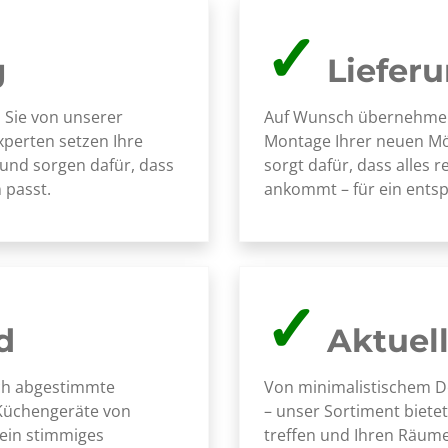
✓
g
Liefer
 Sie von unserer
Auf Wunsch übernehmen 
xperten setzen Ihre
Montage Ihrer neuen Mö
 und sorgen dafür, dass
sorgt dafür, dass alles 
 passt.
ankommt – für ein entsp
✓
d
Aktuel
sch abgestimmte
Von minimalistischem De
Küchengeräte von
– unser Sortiment bietet
 ein stimmiges
treffen und Ihren Räum