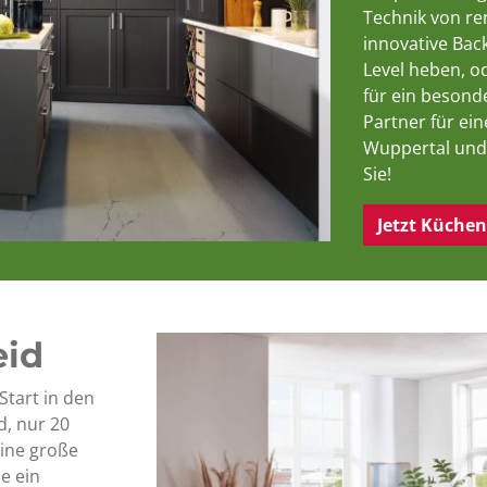
Technik von r
innovative Bac
Level heben, o
für ein besond
Partner für ei
Wuppertal und 
Sie!
Jetzt Küche
eid
Start in den
, nur 20
eine große
e ein