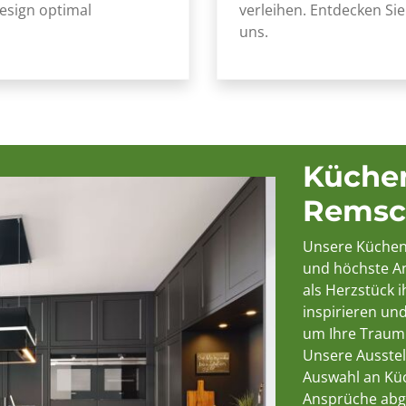
esign optimal
verleihen. Entdecken Si
uns.
Küchen
Remsc
Unsere Küchen 
und höchste Ans
als Herzstück 
inspirieren un
um Ihre Traumk
Unsere Ausstel
Auswahl an Küch
Ansprüche abg