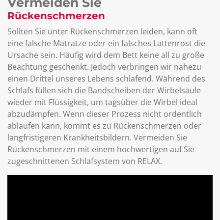
Vermeiden Sie
Rückenschmerzen
Sollten Sie unter Rückenschmerzen leiden, kann oft
eine falsche Matratze oder ein falsches Lattenrost die
Ursache sein. Häufig wird dem Bett keine all zu große
Beachtung geschenkt. Jedoch verbringen wir nahezu
einen Drittel unseres Lebens schlafend. Während des
Schlafs füllen sich die Bandscheiben der Wirbelsäule
wieder mit Flüssigkeit, um tagsüber die Wirbel ideal
abzudämpfen. Wenn dieser Prozess nicht ordentlich
ablaufen kann, kommt es zu Rückenschmerzen oder
langfristigeren Krankheitsbildern. Vermeiden Sie
Rückenschmerzen mit einem hochwertigen auf Sie
zugeschnittenen Schlafsystem von RELAX.