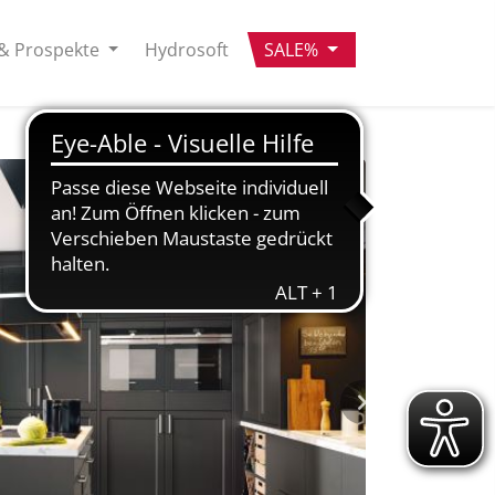
& Prospekte
Hydrosoft
SALE%