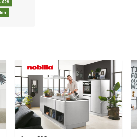
8 628
len