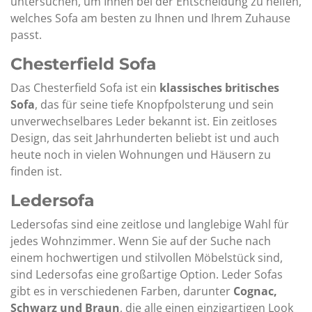
untersuchen, um Ihnen bei der Entscheidung zu helfen,
welches Sofa am besten zu Ihnen und Ihrem Zuhause
passt.
Chesterfield Sofa
Das
Chesterfield
Sofa
ist
ein
klassisches
britisches
Sofa
,
das
für
seine
tiefe
Knopfpolsterung
und
sein
unverwechselbares
Leder
bekannt
ist.
Ein
zeitloses
Design,
das
seit
Jahrhunderten
beliebt
ist
und
auch
heute
noch
in
vielen
Wohnungen
und
Häusern
zu
finden
ist.
Ledersofa
Ledersofas sind eine zeitlose und langlebige Wahl für
jedes Wohnzimmer. Wenn Sie auf der Suche nach
einem hochwertigen und stilvollen Möbelstück sind,
sind Ledersofas eine großartige Option. Leder Sofas
gibt es in verschiedenen Farben, darunter
Cognac,
Schwarz und Braun
, die alle einen einzigartigen Look