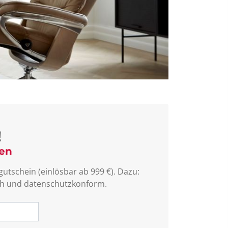
!
sen
utschein (einlösbar ab 999 €). Dazu:
lich und datenschutzkonform.