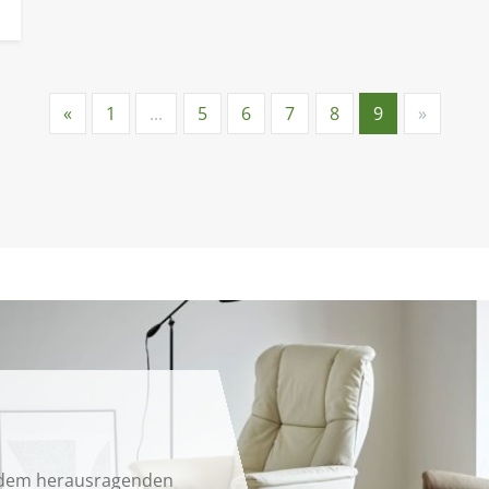
«
1
...
5
6
7
8
9
»
, dem herausragenden