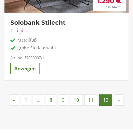
1.290 €
inkl. MwSt.
Solobank Stilecht
Luigie
Metallfuß
große Stoffauswahl
Art.-Nr.: 57090037/1
Anzeigen
«
1
...
8
9
10
11
12
»